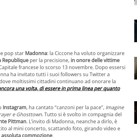
le pop star
Madonna
: la Ciccone ha voluto organizzare
la Republique
per la precisione,
in onore delle vittime
Capitale francese lo scorso 13 novembre. Dopo essersi
nna ha invitato tutti i suoi followers su Twitter a
 dove moltissimi cittadini continuano ad onorare la
cora una volta, di essere in prima linea per quanto
lo
Instagram
, ha cantato “canzoni per la pace”,
Imagine
Prayer e Ghosttown
. Tutto si è svolto in compagnia del
te Pittman
. L’invito di Madonna, neanche a dirlo, è
tito al mini concerto, scattando foto, girando video e
i assoluta commozione
.