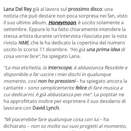
Lana Del Rey
già al lavoro sul
prossimo disco
: una
notizia che può destare non poca sorpresa nei fan, visto
il suo ultimo album,
Honeymoon
, è uscito solamente a
settembre. Eppure lo ha fatto chiaramente intendere la
stessa artista durante un’intervista rilasciata per la nota
rivista
NME
, che le ha dedicato la copertina del numero
uscito lo scorso 11 dicembre.
“Ho già
una prima idea
di
cosa vorrei fare”
, ha spiegato Lana.
“La mia etichetta, la
Interscope
, è abbastanza flessibile e
disponibile a far uscire i miei dischi in qualunque
momento, così
non ho pressioni
– ha spiegato ancora la
cantante –
sono semplicemente
felice
di fare musica a
cui dedicarmi, è già abbastanza per me”
. La popstar ne
ha approfittato inoltre per esprimere il suo desiderio di
lavorare con
David Lynch
.
“Mi piacerebbe fare qualunque cosa con lui
– ha
dichiarato –
non so molto sui suoi progetti al momento,