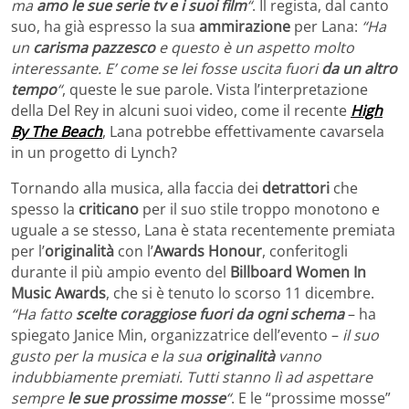
ma
amo le sue serie tv e i suoi film
“
. Il regista, dal canto
suo, ha già espresso la sua
ammirazione
per Lana:
“Ha
un
carisma pazzesco
e questo è un aspetto molto
interessante. E’ come se lei fosse uscita fuori
da un altro
tempo
“
, queste le sue parole. Vista l’interpretazione
della Del Rey in alcuni suoi video, come il recente
High
By The Beach
, Lana potrebbe effettivamente cavarsela
in un progetto di Lynch?
Tornando alla musica, alla faccia dei
detrattori
che
spesso la
criticano
per il suo stile troppo monotono e
uguale a se stesso, Lana è stata recentemente premiata
per l’
originalità
con l’
Awards Honour
, conferitogli
durante il più ampio evento del
Billboard Women In
Music Awards
, che si è tenuto lo scorso 11 dicembre.
“Ha fatto
scelte coraggiose fuori da ogni schema
– ha
spiegato Janice Min, organizzatrice dell’evento –
il suo
gusto per la musica e la sua
originalità
vanno
indubbiamente premiati. Tutti stanno lì ad aspettare
sempre
le sue prossime mosse
“
. E le “prossime mosse”