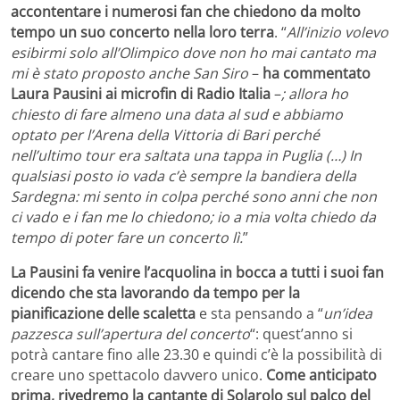
accontentare i numerosi fan che chiedono da molto
tempo un suo concerto nella loro terra
. “
All’inizio volevo
esibirmi solo all’Olimpico dove non ho mai cantato ma
mi è stato proposto anche San Siro
–
ha commentato
Laura Pausini ai microfin di Radio Italia
–
; allora ho
chiesto di fare almeno una data al sud e abbiamo
optato per l’Arena della Vittoria di Bari perché
nell’ultimo tour era saltata una tappa in Puglia (…) In
qualsiasi posto io vada c’è sempre la bandiera della
Sardegna: mi sento in colpa perché sono anni che non
ci vado e i fan me lo chiedono; io a mia volta chiedo da
tempo di poter fare un concerto lì.
”
La Pausini fa venire l’acquolina in bocca a tutti i suoi fan
dicendo che sta lavorando da tempo per la
pianificazione delle scaletta
e sta pensando a “
un’idea
pazzesca sull’apertura del concerto
“: quest’anno si
potrà cantare fino alle 23.30 e quindi c’è la possibilità di
creare uno spettacolo davvero unico.
Come anticipato
prima, rivedremo la cantante di Solarolo sul palco del