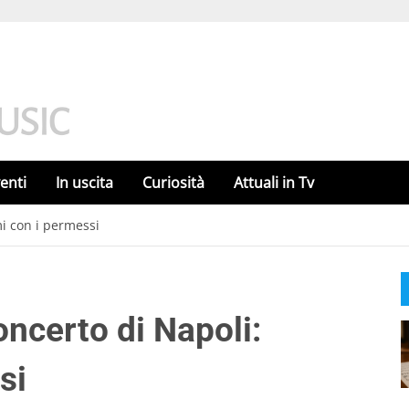
enti
In uscita
Curiosità
Attuali in Tv
mi con i permessi
concerto di Napoli:
si