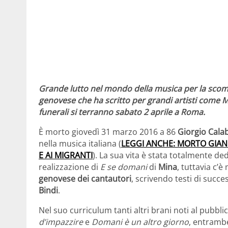
Grande lutto nel mondo della musica per la scompa
genovese che ha scritto per grandi artisti come Mi
funerali si terranno sabato 2 aprile a Roma.
È morto giovedì 31 marzo 2016 a 86
Giorgio Cala
nella musica italiana (
LEGGI ANCHE: MORTO GIANM
E AI MIGRANTI
). La sua vita è stata totalmente ded
realizzazione di
E se domani
di
Mina
, tuttavia c’è
genovese dei cantautori
, scrivendo testi di succ
Bindi
.
Nel suo curriculum tanti altri brani noti al pubb
d’impazzire
e
Domani è un altro giorno
, entramb