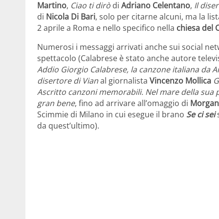
Martino
,
Ciao ti dirò
di
Adriano Celentano
,
Il dise
di
Nicola Di Bari
, solo per citarne alcuni, ma la li
2 aprile a Roma e nello specifico nella
chiesa del C
Numerosi i messaggi arrivati anche sui social ne
spettacolo (Calabrese è stato anche autore televi
Addio Giorgio Calabrese, la canzone italiana da Arr
disertore di Vian
al giornalista
Vincenzo Mollica
G
Ascritto canzoni memorabili. Nel mare della sua 
gran bene
, fino ad arrivare all’omaggio di
Morgan
Scimmie di Milano in cui esegue il brano
Se ci sei
s
da quest’ultimo).