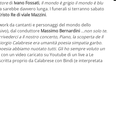
rtore
di
Ivano Fossati
,
Il mondo è grigio il mondo è blu
sta sarebbe davvero lunga. I funerali si terranno sabato
risto Re di viale Mazzini
.
twork da cantanti e personaggi del mondo dello
sivo), dal conduttore
Massimo Bernardini
.
..non solo te.
ivederci a Il nostro concerto, Piano, la scoperta de Il
iorgio Calabrese era umanità poesia simpatia garbo.
poesia abbiamo nuotato tutti. Gli ho sempre voluto un
con un video caricato su Youtube di un live a Le
critta proprio da Calabrese con Bindi (e interpretata