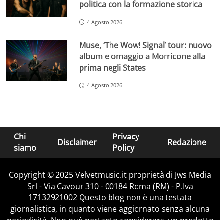
politica con la formazione storica
4 Agosto 2026
Muse, ‘The Wow! Signal’ tour: nuovo
album e omaggio a Morricone alla
prima negli States
4 Agosto 2026
Chi
Privacy
Disclaimer
Redazione
siamo
Policy
Copyright © 2025 Velvetmusic.it proprietà di Jws Media
Srl - Via Cavour 310 - 00184 Roma (RM) - P.Iva
17132921002 Questo blog non è una testata
giornalistica, in quanto viene aggiornato senza alcuna