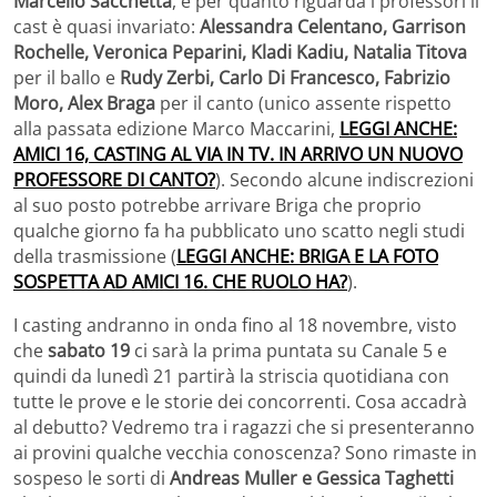
Marcello Sacchetta
, e per quanto riguarda i professori il
cast è quasi invariato:
Alessandra Celentano, Garrison
Rochelle, Veronica Peparini, Kladi Kadiu, Natalia Titova
per il ballo e
Rudy Zerbi, Carlo Di Francesco, Fabrizio
Moro, Alex Braga
per il canto (unico assente rispetto
alla passata edizione Marco Maccarini,
LEGGI ANCHE:
AMICI 16, CASTING AL VIA IN TV. IN ARRIVO UN NUOVO
PROFESSORE DI CANTO?
). Secondo alcune indiscrezioni
al suo posto potrebbe arrivare Briga che proprio
qualche giorno fa ha pubblicato uno scatto negli studi
della trasmissione (
LEGGI ANCHE: BRIGA E LA FOTO
SOSPETTA AD AMICI 16. CHE RUOLO HA?
).
I casting andranno in onda fino al 18 novembre, visto
che
sabato 19
ci sarà la prima puntata su Canale 5 e
quindi da lunedì 21 partirà la striscia quotidiana con
tutte le prove e le storie dei concorrenti. Cosa accadrà
al debutto? Vedremo tra i ragazzi che si presenteranno
ai provini qualche vecchia conoscenza? Sono rimaste in
sospeso le sorti di
Andreas Muller e Gessica Taghetti