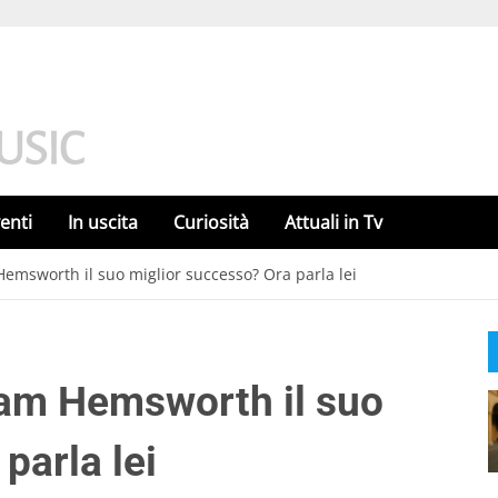
enti
In uscita
Curiosità
Attuali in Tv
Hemsworth il suo miglior successo? Ora parla lei
iam Hemsworth il suo
parla lei