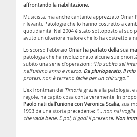
affrontando la riabilitazione.
Musicista, ma anche cantante apprezzato Omar P
rilevanti. Patologie che lo hanno costretto a camb
quotidianità. Nel 2004 è stato sottoposto al suo
avuto un ulteriore malore che lo ha costretto a 
Lo scorso Febbraio
Omar ha parlato della sua mal
patologia che ha rivoluzionato alcune sue priorità
subito una serie d’operazioni:
“Ho subìto sei inter
nell’ultimo anno e mezzo.
Da plurioperato, il mio
protesi, non è terreno facile per un chirurgo.”
L’ex frontman dei
Timoria
grazie alla patologia, 
regole, ha capito cosa conta veramente. In prop
Paolo nati dall’unione con Veronica Scalia
, sua mo
1993 da una storia precedente:
“… non hai voglia 
che vada bene. E poi, ti godi il presente.
Non immag