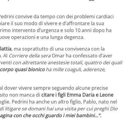
edrini convive da tempo con dei problemi cardiaci
iare il suo modo di vivere e d’affrontare la sua
 primo intervento d’urgenza e solo 10 anni dopo ha
nuove operazioni e una lunga degenza.
attia
, ma soprattutto di una convivenza con la
. Al
Corriere della sera
Omar ha confessato d’aver
venti con altrettante anestesie totali, quattro dei quali
 corpo quasi bionico
ha mille coaguli, aderenze,
e al dover vivere sempre seguendo alcune precise
osito non manca di
citare i figli Emma Daria e Leone
glie. Pedrini ha anche un altro figlio, Pablo, nato nel
di litigare se domani hai una visita per cui preghi Dio
ina con che occhi guardo i miei bambini…”.