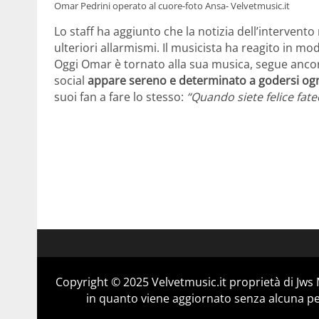
Omar Pedrini operato al cuore-foto Ansa- Velvetmusic.it
Lo staff ha aggiunto che la notizia dell’interven
ulteriori allarmismi. Il musicista ha reagito in mod
Oggi Omar è tornato alla sua musica, segue ancora
social
appare sereno e determinato a godersi o
suoi fan a fare lo stesso:
“Quando siete felice fate
Copyright © 2025 Velvetmusic.it proprietà di Jws 
in quanto viene aggiornato senza alcuna per