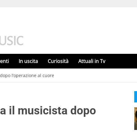
enti
In uscita
Curiosità
Attuali in Tv
 dopo l’operazione al cuore
a il musicista dopo