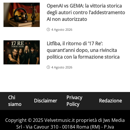
OpenAI vs GEMA: la vittoria storica
degli autori contro l’addestramento
AI non autorizzato
4 Agosto 2026
Litfiba, il ritorno di ’17 Re’:
quarant’anni dopo, una rivincita
politica con la formazione storica
4 Agosto 2026
Chi
Privacy
Disclaimer
Redazione
siamo
Policy
Copyright © 2025 Velvetmusic.it proprietà di Jws Media
Srl - Via Cavour 310 - 00184 Roma (RM) - P.Iva