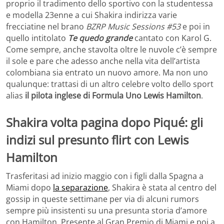
proprio il tradimento dello sportivo con la studentessa
e modella 23enne a cui Shakira indirizza varie
frecciatine nel brano
BZRP Music Sessions #53
e poi in
quello intitolato
Te quedo grande
cantato con Karol G.
Come sempre, anche stavolta oltre le nuvole c’è sempre
il sole e pare che adesso anche nella vita dell’artista
colombiana sia entrato un nuovo amore. Ma non uno
qualunque: trattasi di un altro celebre volto dello sport
alias
il pilota inglese di Formula Uno Lewis Hamilton
.
Shakira volta pagina dopo Piqué: gli
indizi sul presunto flirt con Lewis
Hamilton
Trasferitasi ad inizio maggio con i figli dalla Spagna a
Miami dopo
la separazione
, Shakira è stata al centro del
gossip in queste settimane per via di alcuni rumors
sempre più insistenti su una presunta storia d’amore
con Hamilton. Presente al Gran Premio di Miami e poi a