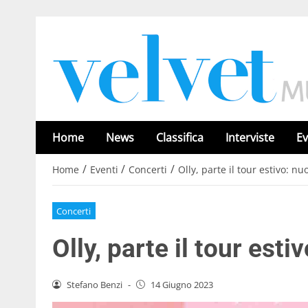
Home
News
Classifica
Interviste
Ev
/
/
/
Home
Eventi
Concerti
Olly, parte il tour estivo: n
Concerti
Olly, parte il tour est
Stefano Benzi
-
14 Giugno 2023