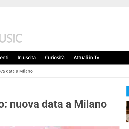
enti
In uscita
Curiosità
Attuali in Tv
uova data a Milano
ivo: nuova data a Milano