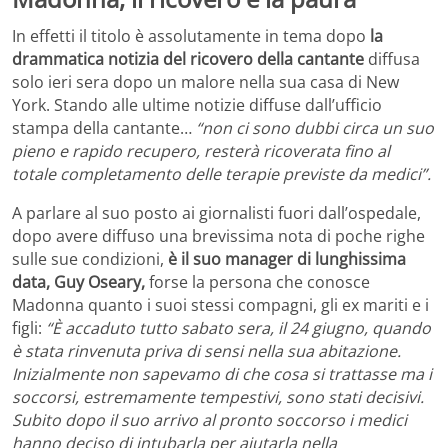
In effetti il titolo è assolutamente in tema dopo
la
drammatica notizia del ricovero della cantante
diffusa
solo ieri sera dopo un malore nella sua casa di New
York. Stando alle ultime notizie diffuse dall’ufficio
stampa della cantante…
“non ci sono dubbi circa un suo
pieno e rapido recupero, resterà ricoverata fino al
totale completamento delle terapie previste da medici”.
A parlare al suo posto ai giornalisti fuori dall’ospedale,
dopo avere diffuso una brevissima nota di poche righe
sulle sue condizioni,
è il suo manager di lunghissima
data, Guy Oseary,
forse la persona che conosce
Madonna quanto i suoi stessi compagni, gli ex mariti e i
figli:
“È accaduto tutto sabato sera, il 24 giugno, quando
è stata rinvenuta priva di sensi nella sua abitazione.
Inizialmente non sapevamo di che cosa si trattasse ma i
soccorsi, estremamente tempestivi, sono stati decisivi.
Subito dopo il suo arrivo al pronto soccorso i medici
hanno deciso di intubarla per aiutarla nella