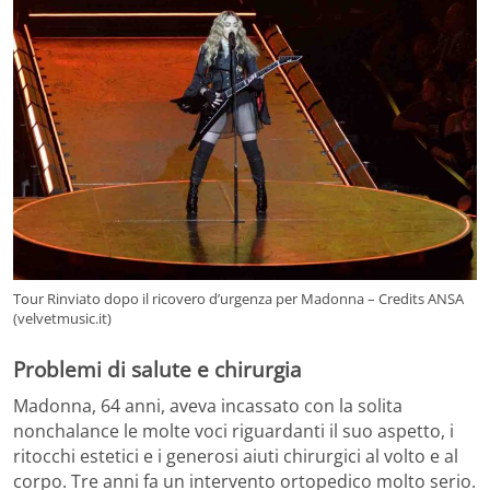
Tour Rinviato dopo il ricovero d’urgenza per Madonna – Credits ANSA
(velvetmusic.it)
Problemi di salute e chirurgia
Madonna, 64 anni, aveva incassato con la solita
nonchalance le molte voci riguardanti il suo aspetto, i
ritocchi estetici e i generosi aiuti chirurgici al volto e al
corpo. Tre anni fa un intervento ortopedico molto serio.