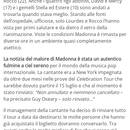
Rocco (22). Anche i quattro figli adottivi, David e Mercy
(17) e i gemelli Stella ed Estere (10) sono andati a
trovarla quando stava meglio. Stando alle fonti
dell’ospedale, ufficiose, solo Lourdes e Rocco l’hanno
vista per primi salutare e da dietro il vetro della
rianimazione. Viste le condizioni Madonna è rimasta per
diverse ore in un ambiente quasi completamente
asettico.
La notizia del malore di Madonna è stata un autentico
fulmine a ciel sereno
per il mondo della musica pop
internazionale. La cantante era a New York impegnata
da oltre due mesi nelle prove del
Celebration Tour
che
sarebbe dovuto partire il 15 luglio e che al momento è
stato rinviato:
“Non annullato e nemmeno cancellato
–
ha precisato Guy Oseary –
solo rinviato…”
Il management della cantante ha deciso di rinviare tutto
il tour a data da destinarsi: le molte persone che hanno
già acquistato il biglietto dovranno conservarlo. Tra