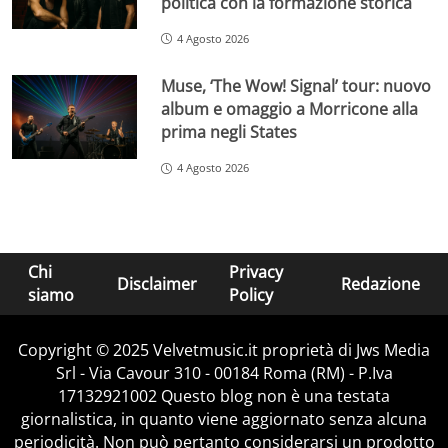
politica con la formazione storica
4 Agosto 2026
Muse, ‘The Wow! Signal’ tour: nuovo
album e omaggio a Morricone alla
prima negli States
4 Agosto 2026
Chi
Privacy
Disclaimer
Redazione
siamo
Policy
Copyright © 2025 Velvetmusic.it proprietà di Jws Media
Srl - Via Cavour 310 - 00184 Roma (RM) - P.Iva
17132921002 Questo blog non è una testata
giornalistica, in quanto viene aggiornato senza alcuna
periodicità. Non può pertanto considerarsi un prodotto