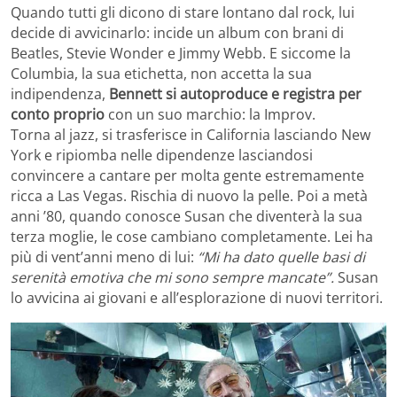
Quando tutti gli dicono di stare lontano dal rock, lui
decide di avvicinarlo: incide un album con brani di
Beatles, Stevie Wonder e Jimmy Webb. E siccome la
Columbia, la sua etichetta, non accetta la sua
indipendenza,
Bennett si autoproduce e registra per
conto proprio
con un suo marchio: la Improv.
Torna al jazz, si trasferisce in California lasciando New
York e ripiomba nelle dipendenze lasciandosi
convincere a cantare per molta gente estremamente
ricca a Las Vegas. Rischia di nuovo la pelle. Poi a metà
anni ’80, quando conosce Susan che diventerà la sua
terza moglie, le cose cambiano completamente. Lei ha
più di vent’anni meno di lui:
“Mi ha dato quelle basi di
serenità emotiva che mi sono sempre mancate”.
Susan
lo avvicina ai giovani e all’esplorazione di nuovi territori.