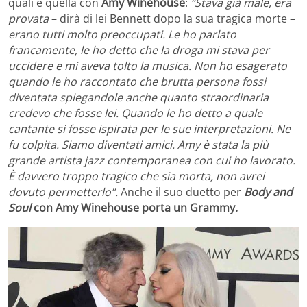
quali è quella con
Amy Winehouse
:
“Stava già male, era
provata
– dirà di lei Bennett dopo la sua tragica morte –
erano tutti molto preoccupati. Le ho parlato
francamente, le ho detto che la droga mi stava per
uccidere e mi aveva tolto la musica. Non ho esagerato
quando le ho raccontato che brutta persona fossi
diventata spiegandole anche quanto straordinaria
credevo che fosse lei. Quando le ho detto a quale
cantante si fosse ispirata per le sue interpretazioni. Ne
fu colpita. Siamo diventati amici. Amy è stata la più
grande artista jazz contemporanea con cui ho lavorato.
È davvero troppo tragico che sia morta, non avrei
dovuto permetterlo”.
Anche il suo duetto per
Body and
Soul
con Amy Winehouse porta un Grammy.