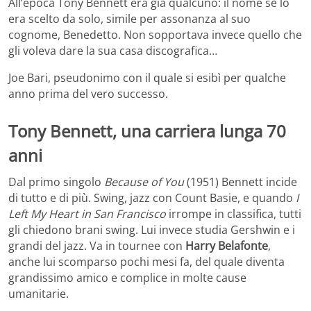
All’epoca Tony Bennett era già qualcuno: il nome se lo
era scelto da solo, simile per assonanza al suo
cognome, Benedetto. Non sopportava invece quello che
gli voleva dare la sua casa discografica…
Joe Bari, pseudonimo con il quale si esibì per qualche
anno prima del vero successo.
Tony Bennett, una carriera lunga 70
anni
Dal primo singolo
Because of You
(1951) Bennett incide
di tutto e di più. Swing, jazz con Count Basie, e quando
I
Left My Heart in San Francisco
irrompe in classifica, tutti
gli chiedono brani swing. Lui invece studia Gershwin e i
grandi del jazz. Va in tournee con
Harry Belafonte
,
anche lui scomparso pochi mesi fa, del quale diventa
grandissimo amico e complice in molte cause
umanitarie.