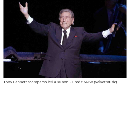
Tony Bennett scomparso ieri a 96 anni - Credit ANSA (velvetmusic)