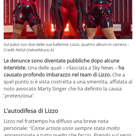
Sul palco con due delle sue ballerine: Lizzo, quattro album in carriera –
Credit ANSA (VelvetMusic.it)
Le denunce sono diventate pubbliche dopo alcune
interviste.
Una delle quali – rilasciata a Sky News –
ha
causato profondo imbarazzo nel team di Lizzo.
Che a
quel punto si è vista costretta a una smentita, affidata al
noto avvocato Marty Singer che ha definito la causa
‘
pretenziosa’
.
L’autodifesa di Lizzo
Lizzo nel frattempo ha diffuso una breve nota
personale:
“Come artista sono sempre stata molto
appassionata a tutto quello che faccio. Prendo sul serio