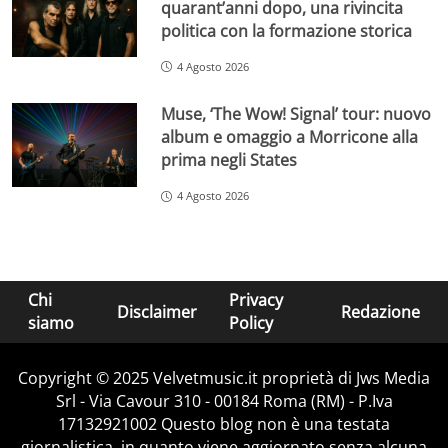
quarant’anni dopo, una rivincita
politica con la formazione storica
4 Agosto 2026
Muse, ‘The Wow! Signal’ tour: nuovo
album e omaggio a Morricone alla
prima negli States
4 Agosto 2026
Chi
Privacy
Disclaimer
Redazione
siamo
Policy
Copyright © 2025 Velvetmusic.it proprietà di Jws Media
Srl - Via Cavour 310 - 00184 Roma (RM) - P.Iva
17132921002 Questo blog non è una testata
giornalistica, in quanto viene aggiornato senza alcuna