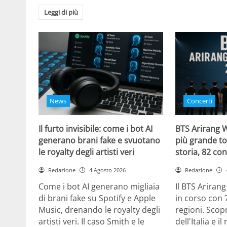
Leggi di più
News
Concerti
Il furto invisibile: come i bot AI
BTS Arirang W
generano brani fake e svuotano
più grande to
le royalty degli artisti veri
storia, 82 con
Redazione
4 Agosto 2026
Redazione
Come i bot AI generano migliaia
Il BTS Ariran
di brani fake su Spotify e Apple
in corso con 
Music, drenando le royalty degli
regioni. Scopr
artisti veri. Il caso Smith e le
dell'Italia e i