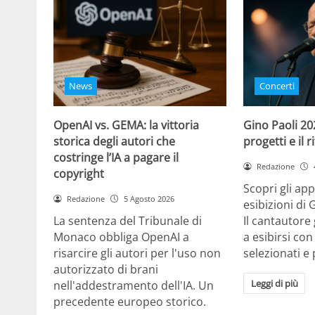
News
Concerti
OpenAI vs. GEMA: la vittoria
Gino Paoli 20
storica degli autori che
progetti e il 
costringe l’IA a pagare il
Redazione
copyright
Scopri gli ap
Redazione
5 Agosto 2026
esibizioni di 
La sentenza del Tribunale di
Il cantautor
Monaco obbliga OpenAI a
a esibirsi con
risarcire gli autori per l'uso non
selezionati e 
autorizzato di brani
Leggi di più
nell'addestramento dell'IA. Un
precedente europeo storico.