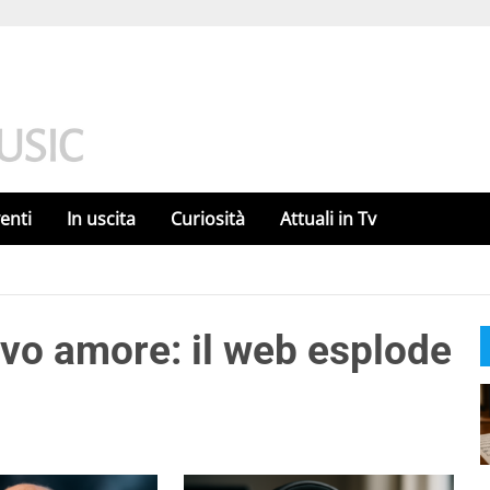
enti
In uscita
Curiosità
Attuali in Tv
ovo amore: il web esplode