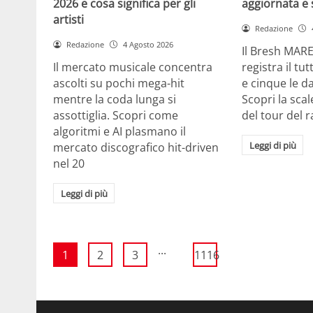
2026 e cosa significa per gli
aggiornata e 
artisti
Redazione
Redazione
4 Agosto 2026
Il Bresh MA
Il mercato musicale concentra
registra il tu
ascolti su pochi mega-hit
e cinque le d
mentre la coda lunga si
Scopri la scal
assottiglia. Scopri come
del tour del 
algoritmi e AI plasmano il
Leggi di più
mercato discografico hit-driven
nel 20
Leggi di più
...
1
2
3
1116