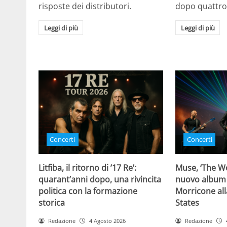
risposte dei distributori.
dopo quattro
Leggi di più
Leggi di più
Concerti
Concerti
Litfiba, il ritorno di ’17 Re’:
Muse, ‘The Wo
quarant’anni dopo, una rivincita
nuovo album
politica con la formazione
Morricone all
storica
States
Redazione
4 Agosto 2026
Redazione