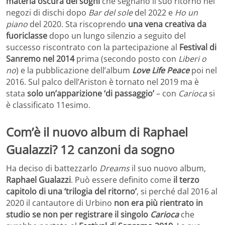
materia oscura dei sogni
che segnano il suo ritorno nei
negozi di dischi dopo
Bar del sole
del 2022 e
Ho un
piano
del 2020. Sta riscoprendo
una vena creativa da
fuoriclasse
dopo un lungo silenzio a seguito del
successo riscontrato con la partecipazione al
Festival di
Sanremo nel 2014
prima (secondo posto con
Liberi o
no
) e la pubblicazione dell’album
Love Life Peace
poi nel
2016. Sul palco dell’Ariston è tornato nel 2019 ma è
stata
solo un’apparizione ‘di passaggio’
– con
Carioca
si
è classificato 11esimo.
Com’è il nuovo album di Raphael
Gualazzi? 12 canzoni da sogno
Ha deciso di battezzarlo
Dreams
il suo nuovo album,
Raphael Gualazzi
. Può essere definito come
il terzo
capitolo di una ‘trilogia del ritorno’
, si perché dal 2016 al
2020 il cantautore di Urbino
non era più rientrato in
studio se non per registrare il singolo
Carioca
che