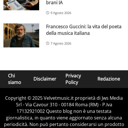
brani IA
9 Agosto 2026
Francesco Guccini: la vita del poeta
della musica italiana
7 Agosto 2026
Chi
Privacy
Disclaimer
Redazione
siamo
Policy
Copyright © 2025 Velvetmusic.it proprietà di Jws Media
Srl - Via Cavour 310 - 00184 Roma (RM) - P.Iva
17132921002 Questo blog non è una testata
giornalistica, in quanto viene aggiornato senza alcuna
periodicità. Non può pertanto considerarsi un prodotto