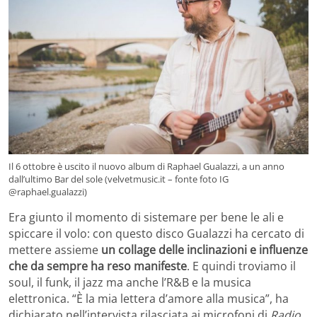
Il 6 ottobre è uscito il nuovo album di Raphael Gualazzi, a un anno
dall’ultimo Bar del sole (velvetmusic.it – fonte foto IG
@raphael.gualazzi)
Era giunto il momento di sistemare per bene le ali e
spiccare il volo: con questo disco Gualazzi ha cercato di
mettere assieme
un collage delle inclinazioni e influenze
che da sempre ha reso manifeste
. E quindi troviamo il
soul, il funk, il jazz ma anche l’R&B e la musica
elettronica. “È la mia lettera d’amore alla musica”, ha
dichiarato nell’intervista rilasciata ai microfoni di
Radio