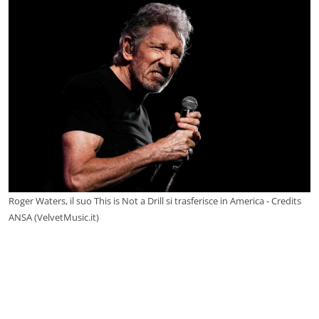
Roger Waters, il suo This is Not a Drill si trasferisce in America - Credits
ANSA (VelvetMusic.it)