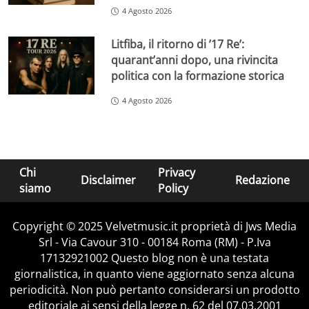
4 Agosto 2026
Litfiba, il ritorno di ’17 Re’:
quarant’anni dopo, una rivincita
politica con la formazione storica
4 Agosto 2026
Chi
Privacy
Disclaimer
Redazione
siamo
Policy
Copyright © 2025 Velvetmusic.it proprietà di Jws Media
Srl - Via Cavour 310 - 00184 Roma (RM) - P.Iva
17132921002 Questo blog non è una testata
giornalistica, in quanto viene aggiornato senza alcuna
periodicità. Non può pertanto considerarsi un prodotto
editoriale ai sensi della legge n. 62 del 07.03.2001