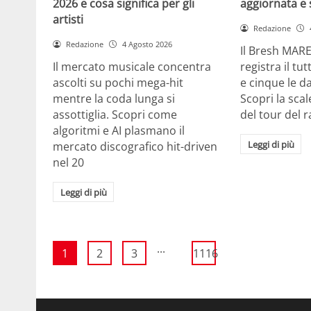
2026 e cosa significa per gli
aggiornata e 
artisti
Redazione
Redazione
4 Agosto 2026
Il Bresh MA
Il mercato musicale concentra
registra il tu
ascolti su pochi mega-hit
e cinque le d
mentre la coda lunga si
Scopri la scal
assottiglia. Scopri come
del tour del 
algoritmi e AI plasmano il
Leggi di più
mercato discografico hit-driven
nel 20
Leggi di più
...
1
2
3
1116