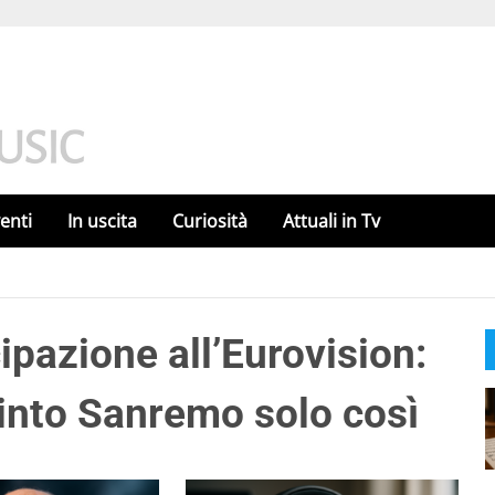
enti
In uscita
Curiosità
Attuali in Tv
pazione all’Eurovision:
vinto Sanremo solo così