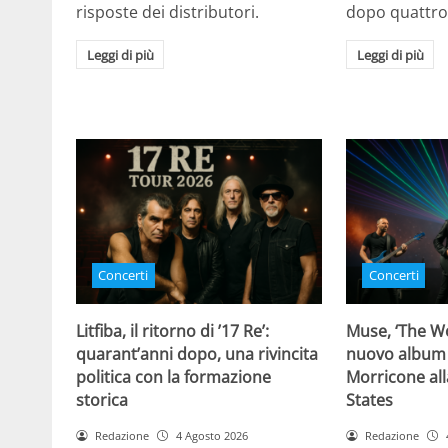
risposte dei distributori.
dopo quattro
Leggi di più
Leggi di più
Concerti
Concerti
Litfiba, il ritorno di ’17 Re’:
Muse, ‘The Wo
quarant’anni dopo, una rivincita
nuovo album
politica con la formazione
Morricone all
storica
States
Redazione
4 Agosto 2026
Redazione