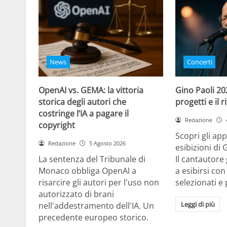
News
Concerti
OpenAI vs. GEMA: la vittoria
Gino Paoli 20
storica degli autori che
progetti e il 
costringe l’IA a pagare il
Redazione
copyright
Scopri gli ap
Redazione
5 Agosto 2026
esibizioni di 
La sentenza del Tribunale di
Il cantautor
Monaco obbliga OpenAI a
a esibirsi con
risarcire gli autori per l'uso non
selezionati e 
autorizzato di brani
Leggi di più
nell'addestramento dell'IA. Un
precedente europeo storico.