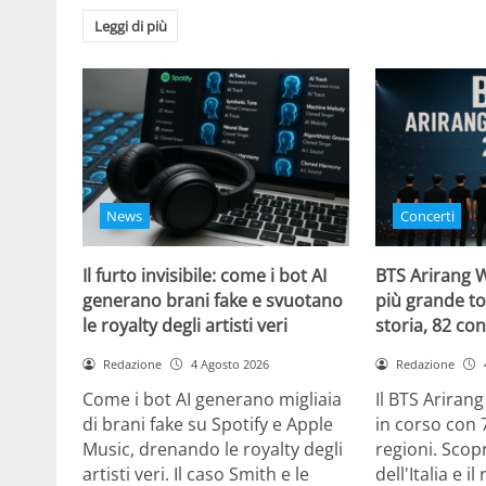
Leggi di più
News
Concerti
Il furto invisibile: come i bot AI
BTS Arirang W
generano brani fake e svuotano
più grande to
le royalty degli artisti veri
storia, 82 con
Redazione
4 Agosto 2026
Redazione
Come i bot AI generano migliaia
Il BTS Ariran
di brani fake su Spotify e Apple
in corso con 
Music, drenando le royalty degli
regioni. Scopr
artisti veri. Il caso Smith e le
dell'Italia e i