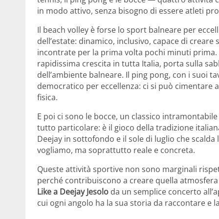
in modo attivo, senza bisogno di essere atleti prof
Il beach volley è forse lo sport balneare per eccell
dell’estate: dinamico, inclusivo, capace di crear
incontrate per la prima volta pochi minuti prima. 
rapidissima crescita in tutta Italia, porta sulla sa
dell’ambiente balneare. Il ping pong, con i suoi ta
democratico per eccellenza: ci si può cimentare a 
fisica.
E poi ci sono le bocce, un classico intramontabi
tutto particolare: è il gioco della tradizione itali
Deejay in sottofondo e il sole di luglio che scalda
vogliamo, ma soprattutto reale e concreta.
Queste attività sportive non sono marginali risp
perché contribuiscono a creare quella atmosfera d
Like a Deejay Jesolo
da un semplice concerto all’ap
cui ogni angolo ha la sua storia da raccontare e l