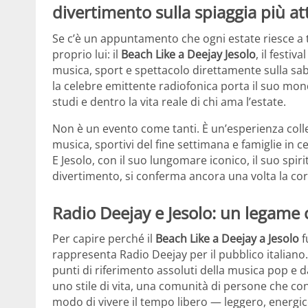
divertimento sulla spiaggia più att
Se c’è un appuntamento che ogni estate riesce a t
proprio lui: il
Beach Like a Deejay Jesolo
, il festi
musica, sport e spettacolo direttamente sulla sabb
la celebre emittente radiofonica porta il suo mon
studi e dentro la vita reale di chi ama l’estate.
Non è un evento come tanti. È un’esperienza colle
musica, sportivi del fine settimana e famiglie in c
E Jesolo, con il suo lungomare iconico, il suo spir
divertimento, si conferma ancora una volta la corn
Radio Deejay e Jesolo: un legame c
Per capire perché il
Beach Like a Deejay a Jesolo
f
rappresenta Radio Deejay per il pubblico italiano
punti di riferimento assoluti della musica pop e d
uno stile di vita, una comunità di persone che co
modo di vivere il tempo libero — leggero, energic