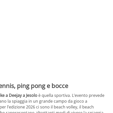
tennis, ping pong e bocce
ke a Deejay a Jesolo
è quella sportiva. L’evento prevede
ormano la spiaggia in un grande campo da gioco a
per l’edizione 2026 ci sono il beach volley, il beach
 che rappresentano altrettanti modi di vivere la spiaggia