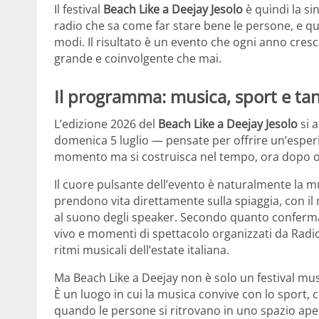
Il festival
Beach Like a Deejay Jesolo
è quindi la si
radio che sa come far stare bene le persone, e que
modi. Il risultato è un evento che ogni anno cresc
grande e coinvolgente che mai.
Il programma: musica, sport e tanto
L’edizione 2026 del
Beach Like a Deejay Jesolo
si a
domenica 5 luglio — pensate per offrire un’esper
momento ma si costruisca nel tempo, ora dopo ora
Il cuore pulsante dell’evento è naturalmente la m
prendono vita direttamente sulla spiaggia, con il
al suono degli speaker. Secondo quanto confermato d
vivo e momenti di spettacolo organizzati da Radio
ritmi musicali dell’estate italiana.
Ma Beach Like a Deejay non è solo un festival musi
È un luogo in cui la musica convive con lo sport, c
quando le persone si ritrovano in uno spazio apert