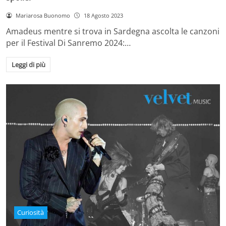
Mariarosa Buonomo
18 Agosto 2023
Amadeus mentre si trova in Sardegna ascolta le canzoni
per il Festival Di Sanremo 2024:…
Leggi di più
Curiosità