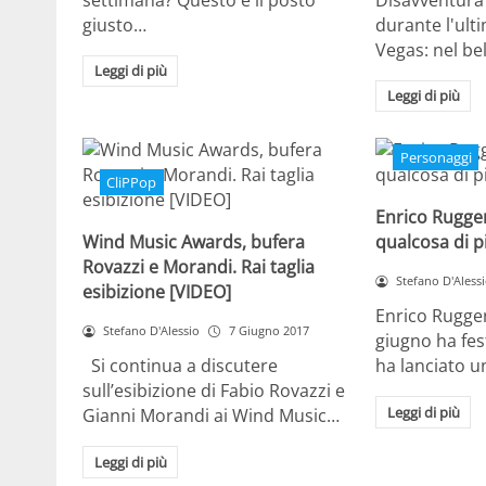
giusto…
durante l'ult
Vegas: nel b
Leggi di più
Leggi di più
Personaggi
CliPPop
Enrico Rugger
Wind Music Awards, bufera
qualcosa di p
Rovazzi e Morandi. Rai taglia
Stefano D'Aless
esibizione [VIDEO]
Enrico Rugger
Stefano D'Alessio
7 Giugno 2017
giugno ha fes
Si continua a discutere
ha lanciato 
sull’esibizione di Fabio Rovazzi e
Leggi di più
Gianni Morandi ai Wind Music…
Leggi di più