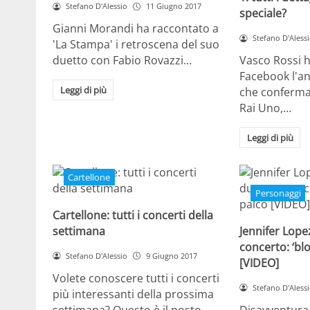
Stefano D'Alessio
11 Giugno 2017
speciale?
Gianni Morandi ha raccontato a
Stefano D'Aless
'La Stampa' i retroscena del suo
duetto con Fabio Rovazzi…
Vasco Rossi h
Facebook l'an
Leggi di più
che conferma
Rai Uno,…
Leggi di più
Cartellone
Personaggi
Cartellone: tutti i concerti della
settimana
Jennifer Lopez
concerto: ‘blo
Stefano D'Alessio
9 Giugno 2017
[VIDEO]
Volete conoscere tutti i concerti
Stefano D'Aless
più interessanti della prossima
settimana? Questo è il posto
Disavventura 