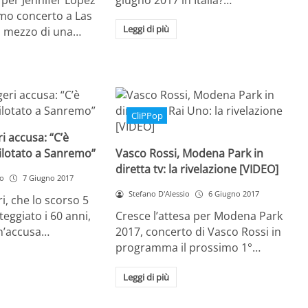
imo concerto a Las
Leggi di più
el mezzo di una…
CliPPop
i accusa: “C’è
ilotato a Sanremo”
Vasco Rossi, Modena Park in
diretta tv: la rivelazione [VIDEO]
io
7 Giugno 2017
Stefano D'Alessio
6 Giugno 2017
i, che lo scorso 5
teggiato i 60 anni,
Cresce l’attesa per Modena Park
un’accusa…
2017, concerto di Vasco Rossi in
programma il prossimo 1°…
Leggi di più