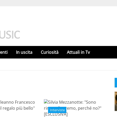
enti
In uscita
Curiosità
Attuali in Tv
Interviste