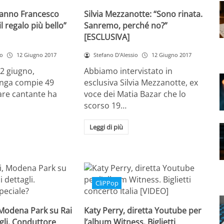
anno Francesco
Silvia Mezzanotte: “Sono rinata.
l regalo più bello”
Sanremo, perché no?”
[ESCLUSIVA]
io
12 Giugno 2017
Stefano D'Alessio
12 Giugno 2017
12 giugno,
Abbiamo intervistato in
nga compie 49
esclusiva Silvia Mezzanotte, ex
lare cantante ha
voce dei Matia Bazar che lo
scorso 19…
Leggi di più
CliPPop
 Modena Park su Rai
Katy Perry, diretta Youtube per
tagli. Conduttore
l’album Witness. Biglietti