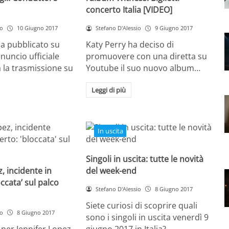
concerto Italia [VIDEO]
io
10 Giugno 2017
Stefano D'Alessio
9 Giugno 2017
a pubblicato su
Katy Perry ha deciso di
nuncio ufficiale
promuovere con una diretta su
 la trasmissione su
Youtube il suo nuovo album…
Leggi di più
In uscita
Singoli in uscita: tutte le novità
, incidente in
del week-end
ccata’ sul palco
Stefano D'Alessio
8 Giugno 2017
Siete curiosi di scoprire quali
io
8 Giugno 2017
sono i singoli in uscita venerdì 9
per Jennifer Lopez
giugno 2017 in Italia?…