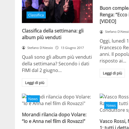
Buon comple
Renga: “Ecco i
Classifica
[VIDEO]
Classifica della settimana: gli
Stefano D'Aless
album più venduti
Oggi, lunedì 
Francesco Re
Stefano D'Alessio
13 Giugno 2017
anni. Il popo
Quali sono gli album più venduti
risposto ai…
della settimana? Secondo i dati
FIMI dal 2 giugno…
Leggi di più
Leggi di più
News
News
Morandi rilancia dopo Volare:
“Io e Anna nel film di Rovazzi”
Vasco Rossi,
1: tutti i det