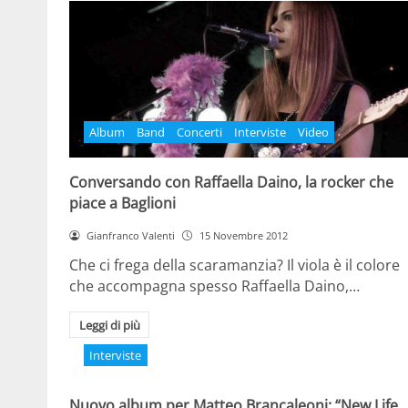
Album
Band
Concerti
Interviste
Video
Conversando con Raffaella Daino, la rocker che
piace a Baglioni
Gianfranco Valenti
15 Novembre 2012
Che ci frega della scaramanzia? Il viola è il colore
che accompagna spesso Raffaella Daino,…
Leggi di più
Interviste
Nuovo album per Matteo Brancaleoni: “New Life