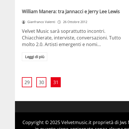
William Manera: tra Jannacci e Jerry Lee Lewis
Gianfranco Valenti
26 Ottobre 2012
Velvet Music sarà soprattutto incontri.
Chiacchierate, interviste, conversazioni. Tutto
molto 2.0. Artisti emergenti e nomi…
Leggi di più
29
30
31
Copyright © 2025 Velvetmusic.it proprietà di Jws 
in quanto viene aggiornato senza alcuna per