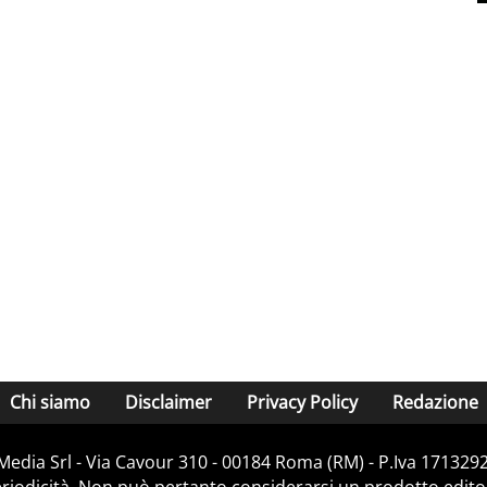
Chi siamo
Disclaimer
Privacy Policy
Redazione
Media Srl - Via Cavour 310 - 00184 Roma (RM) - P.Iva 171329
iodicità. Non può pertanto considerarsi un prodotto editoria