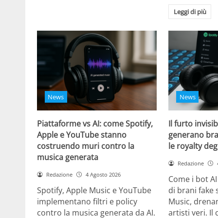
Leggi di più
News
News
Piattaforme vs AI: come Spotify,
Il furto invisi
Apple e YouTube stanno
generano bra
costruendo muri contro la
le royalty degl
musica generata
Redazione
Redazione
4 Agosto 2026
Come i bot AI
Spotify, Apple Music e YouTube
di brani fake 
implementano filtri e policy
Music, drenan
contro la musica generata da AI.
artisti veri. I