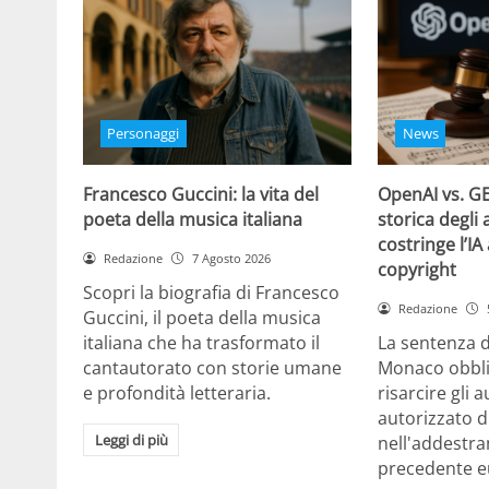
Personaggi
News
Francesco Guccini: la vita del
OpenAI vs. GE
poeta della musica italiana
storica degli 
costringe l’IA
Redazione
7 Agosto 2026
copyright
Scopri la biografia di Francesco
Redazione
Guccini, il poeta della musica
italiana che ha trasformato il
La sentenza d
cantautorato con storie umane
Monaco obbli
e profondità letteraria.
risarcire gli 
autorizzato d
Leggi di più
nell'addestra
precedente e