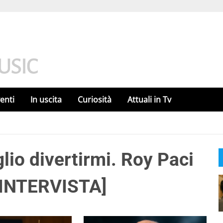
enti
In uscita
Curiosità
Attuali in Tv
lio divertirmi. Roy Paci
” [INTERVISTA]