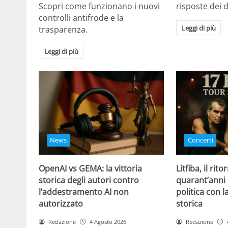
Scopri come funzionano i nuovi
risposte dei d
controlli antifrode e la
Leggi di più
trasparenza.
Leggi di più
News
Concerti
OpenAI vs GEMA: la vittoria
Litfiba, il rito
storica degli autori contro
quarant’anni 
l’addestramento AI non
politica con 
autorizzato
storica
Redazione
4 Agosto 2026
Redazione