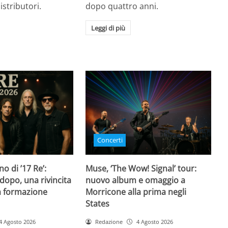
istributori.
dopo quattro anni.
Leggi di più
Concerti
rno di ’17 Re’:
Muse, ‘The Wow! Signal’ tour:
dopo, una rivincita
nuovo album e omaggio a
la formazione
Morricone alla prima negli
States
4 Agosto 2026
Redazione
4 Agosto 2026