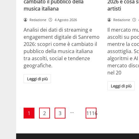
cambiato il pubblico della
2026 e cosa si
musica italiana
artisti
Redazione
4 Agosto 2026
Redazione
Analisi dei dati di streaming e
Il mercato m
engagement digitale di Sanremo
ascolti su po
2026: scopri come è cambiato il
mentre la cod
pubblico della musica italiana
assottiglia. 
tra ascolti, social e tendenze
algoritmi e A
geografiche.
mercato disco
nel 20
Leggi di più
Leggi di più
...
1
2
3
1116