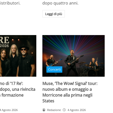
istributori.
dopo quattro anni.
Leggi di più
Concerti
rno di ’17 Re’:
Muse, ‘The Wow! Signal’ tour:
dopo, una rivincita
nuovo album e omaggio a
la formazione
Morricone alla prima negli
States
4 Agosto 2026
Redazione
4 Agosto 2026