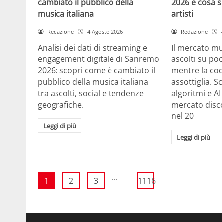
cambiato il pubblico della
2026 e cosa si
musica italiana
artisti
Redazione
4 Agosto 2026
Redazione
Analisi dei dati di streaming e
Il mercato m
engagement digitale di Sanremo
ascolti su po
2026: scopri come è cambiato il
mentre la cod
pubblico della musica italiana
assottiglia. 
tra ascolti, social e tendenze
algoritmi e A
geografiche.
mercato disco
nel 20
Leggi di più
Leggi di più
...
1
2
3
1116