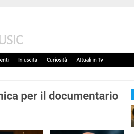
enti
In uscita
Curiosità
Attuali in Tv
ica per il documentario