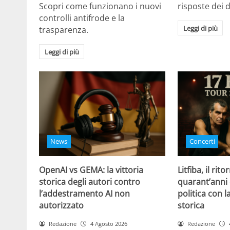
Scopri come funzionano i nuovi
risposte dei d
controlli antifrode e la
Leggi di più
trasparenza.
Leggi di più
News
Concerti
OpenAI vs GEMA: la vittoria
Litfiba, il rito
storica degli autori contro
quarant’anni 
l’addestramento AI non
politica con 
autorizzato
storica
Redazione
4 Agosto 2026
Redazione