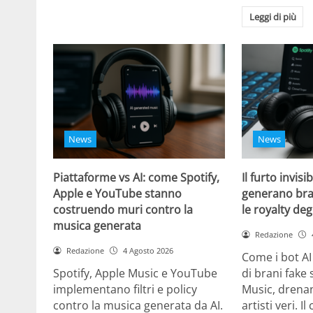
Leggi di più
News
News
Piattaforme vs AI: come Spotify,
Il furto invisi
Apple e YouTube stanno
generano bra
costruendo muri contro la
le royalty degl
musica generata
Redazione
Redazione
4 Agosto 2026
Come i bot AI
Spotify, Apple Music e YouTube
di brani fake 
implementano filtri e policy
Music, drenan
contro la musica generata da AI.
artisti veri. I