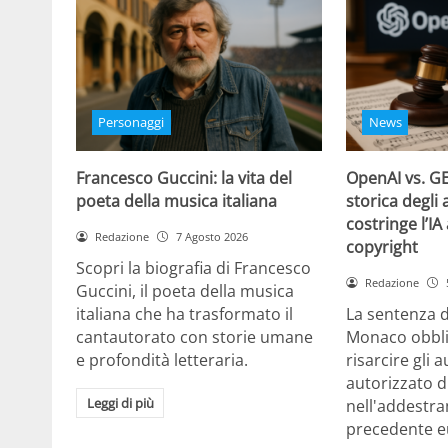
Personaggi
News
Francesco Guccini: la vita del
OpenAI vs. GE
poeta della musica italiana
storica degli 
costringe l’IA
Redazione
7 Agosto 2026
copyright
Scopri la biografia di Francesco
Redazione
Guccini, il poeta della musica
italiana che ha trasformato il
La sentenza d
cantautorato con storie umane
Monaco obbli
e profondità letteraria.
risarcire gli 
autorizzato d
Leggi di più
nell'addestra
precedente e