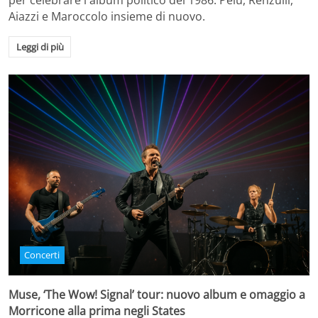
per celebrare l'album politico del 1986. Pelù, Renzulli,
Aiazzi e Maroccolo insieme di nuovo.
Leggi di più
Concerti
Muse, ‘The Wow! Signal’ tour: nuovo album e omaggio a
Morricone alla prima negli States