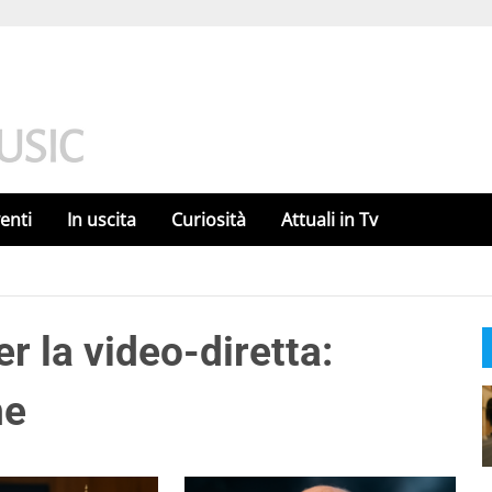
enti
In uscita
Curiosità
Attuali in Tv
r la video-diretta:
ne