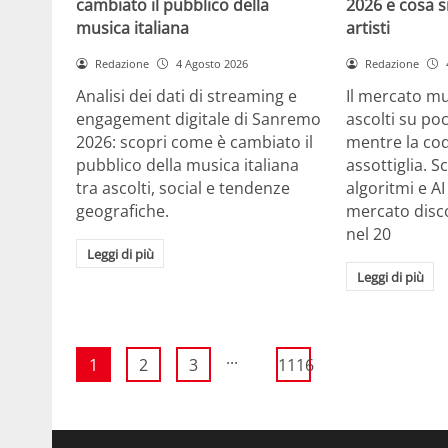
cambiato il pubblico della
2026 e cosa si
musica italiana
artisti
Redazione
4 Agosto 2026
Redazione
Analisi dei dati di streaming e
Il mercato m
engagement digitale di Sanremo
ascolti su po
2026: scopri come è cambiato il
mentre la cod
pubblico della musica italiana
assottiglia. 
tra ascolti, social e tendenze
algoritmi e A
geografiche.
mercato disco
nel 20
Leggi di più
Leggi di più
...
1
2
3
1116