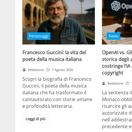
Personaggi
News
Francesco Guccini: la vita del
OpenAI vs. GE
poeta della musica italiana
storica degli 
costringe l’IA
Redazione
7 Agosto 2026
copyright
Scopri la biografia di Francesco
Redazione
Guccini, il poeta della musica
italiana che ha trasformato il
La sentenza d
cantautorato con storie umane
Monaco obbli
e profondità letteraria.
risarcire gli 
autorizzato d
Leggi di più
nell'addestra
precedente e