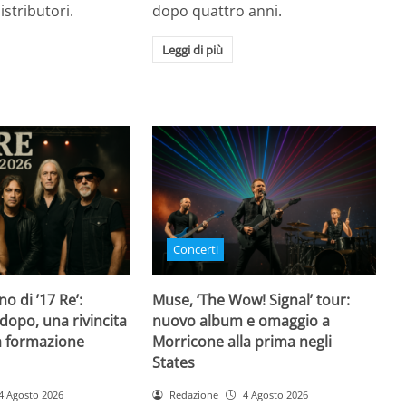
istributori.
dopo quattro anni.
Leggi di più
Concerti
rno di ’17 Re’:
Muse, ‘The Wow! Signal’ tour:
dopo, una rivincita
nuovo album e omaggio a
la formazione
Morricone alla prima negli
States
4 Agosto 2026
Redazione
4 Agosto 2026