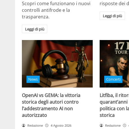
Scopri come funzionano i nuovi
risposte dei d
controlli antifrode e la
Leggi di più
trasparenza.
Leggi di più
News
Concerti
OpenAI vs GEMA: la vittoria
Litfiba, il rito
storica degli autori contro
quarant’anni 
l’addestramento AI non
politica con 
autorizzato
storica
Redazione
4 Agosto 2026
Redazione