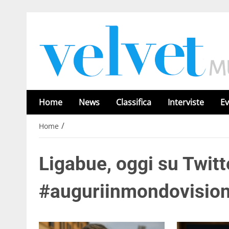
Home
News
Classifica
Interviste
Ev
/
Home
Ligabue, oggi su Twitte
#auguriinmondovisio