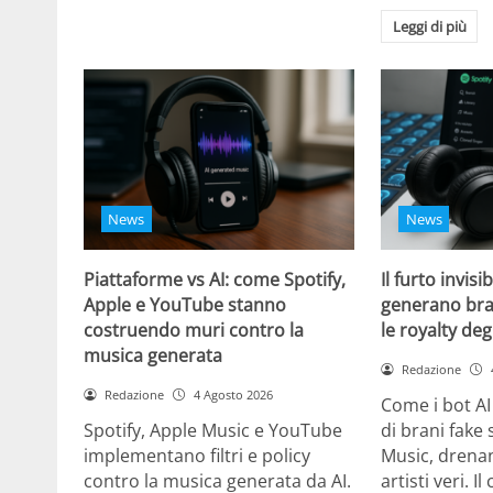
Leggi di più
News
News
Piattaforme vs AI: come Spotify,
Il furto invisi
Apple e YouTube stanno
generano bra
costruendo muri contro la
le royalty degl
musica generata
Redazione
Redazione
4 Agosto 2026
Come i bot AI
Spotify, Apple Music e YouTube
di brani fake 
implementano filtri e policy
Music, drenan
contro la musica generata da AI.
artisti veri. I