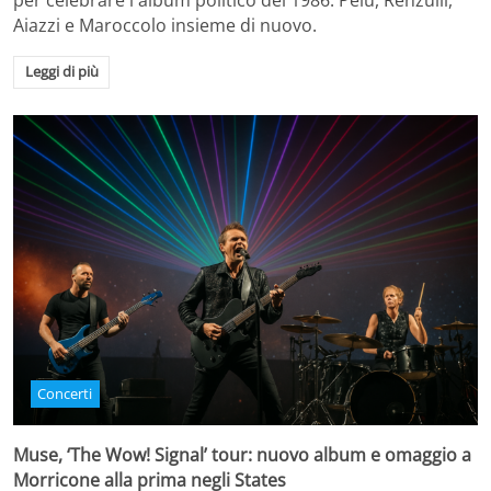
per celebrare l'album politico del 1986. Pelù, Renzulli,
Aiazzi e Maroccolo insieme di nuovo.
Leggi di più
Concerti
Muse, ‘The Wow! Signal’ tour: nuovo album e omaggio a
Morricone alla prima negli States