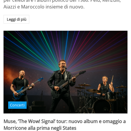
per celebrare l'album politico del 1986. Pelù, Renzulli,
Aiazzi e Maroccolo insieme di nuovo.
Leggi di più
Concerti
Muse, ‘The Wow! Signal’ tour: nuovo album e omaggio a
Morricone alla prima negli States