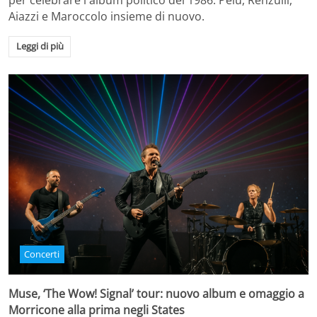
per celebrare l'album politico del 1986. Pelù, Renzulli,
Aiazzi e Maroccolo insieme di nuovo.
Leggi di più
Concerti
Muse, ‘The Wow! Signal’ tour: nuovo album e omaggio a
Morricone alla prima negli States