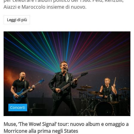
per celebrare l'album politico del 1986. Pelù, Renzulli,
Aiazzi e Maroccolo insieme di nuovo.
Leggi di più
Concerti
Muse, ‘The Wow! Signal’ tour: nuovo album e omaggio a
Morricone alla prima negli States