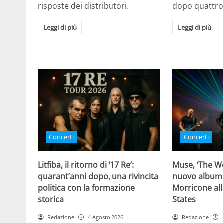
risposte dei distributori.
dopo quattro
Leggi di più
Leggi di più
Concerti
Concerti
Litfiba, il ritorno di ’17 Re’:
Muse, ‘The Wo
quarant’anni dopo, una rivincita
nuovo album
politica con la formazione
Morricone all
storica
States
Redazione
4 Agosto 2026
Redazione