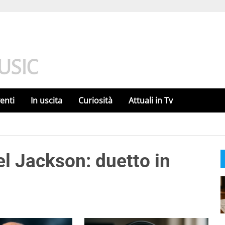
enti
In uscita
Curiosità
Attuali in Tv
el Jackson: duetto in