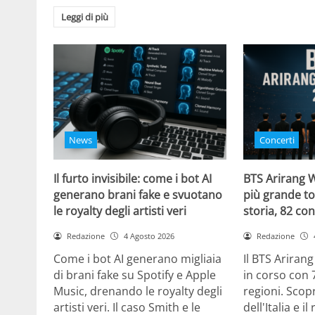
Leggi di più
News
Concerti
Il furto invisibile: come i bot AI
BTS Arirang W
generano brani fake e svuotano
più grande to
le royalty degli artisti veri
storia, 82 con
Redazione
4 Agosto 2026
Redazione
Come i bot AI generano migliaia
Il BTS Ariran
di brani fake su Spotify e Apple
in corso con 
Music, drenando le royalty degli
regioni. Scopr
artisti veri. Il caso Smith e le
dell'Italia e i