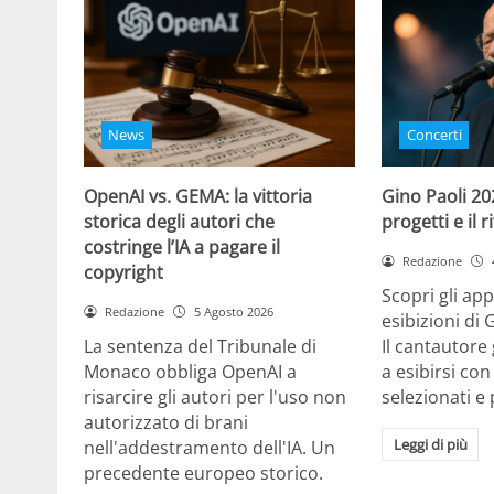
News
Concerti
OpenAI vs. GEMA: la vittoria
Gino Paoli 20
storica degli autori che
progetti e il 
costringe l’IA a pagare il
Redazione
copyright
Scopri gli ap
Redazione
5 Agosto 2026
esibizioni di 
La sentenza del Tribunale di
Il cantautor
Monaco obbliga OpenAI a
a esibirsi con
risarcire gli autori per l'uso non
selezionati e 
autorizzato di brani
Leggi di più
nell'addestramento dell'IA. Un
precedente europeo storico.