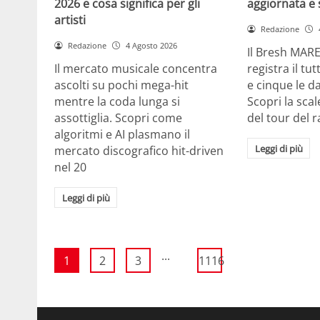
2026 e cosa significa per gli
aggiornata e 
artisti
Redazione
Redazione
4 Agosto 2026
Il Bresh MA
Il mercato musicale concentra
registra il tu
ascolti su pochi mega-hit
e cinque le d
mentre la coda lunga si
Scopri la scal
assottiglia. Scopri come
del tour del 
algoritmi e AI plasmano il
Leggi di più
mercato discografico hit-driven
nel 20
Leggi di più
...
1
2
3
1116