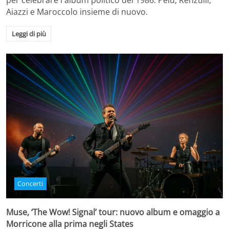
per celebrare l'album politico del 1986. Pelù, Renzulli,
Aiazzi e Maroccolo insieme di nuovo.
Leggi di più
Concerti
Muse, ‘The Wow! Signal’ tour: nuovo album e omaggio a
Morricone alla prima negli States