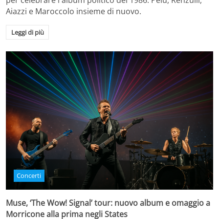
per celebrare l'album politico del 1986. Pelù, Renzulli,
Aiazzi e Maroccolo insieme di nuovo.
Leggi di più
Concerti
Muse, ‘The Wow! Signal’ tour: nuovo album e omaggio a
Morricone alla prima negli States