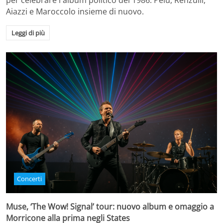
per celebrare l'album politico del 1986. Pelù, Renzulli,
Aiazzi e Maroccolo insieme di nuovo.
Leggi di più
Concerti
Muse, ‘The Wow! Signal’ tour: nuovo album e omaggio a
Morricone alla prima negli States