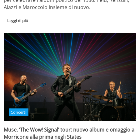
per celebrare l'album politico del 1986. Pelù, Renzulli,
Aiazzi e Maroccolo insieme di nuovo.
Leggi di più
Concerti
Muse, ‘The Wow! Signal’ tour: nuovo album e omaggio a
Morricone alla prima negli States