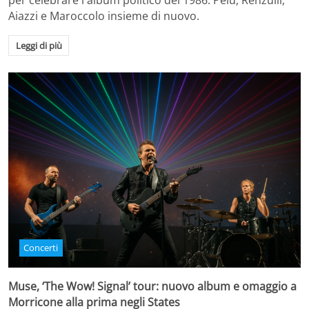
per celebrare l'album politico del 1986. Pelù, Renzulli,
Aiazzi e Maroccolo insieme di nuovo.
Leggi di più
Concerti
Muse, ‘The Wow! Signal’ tour: nuovo album e omaggio a
Morricone alla prima negli States