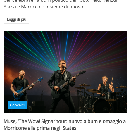
per celebrare l'album politico del 1986. Pelù, Renzulli,
Aiazzi e Maroccolo insieme di nuovo.
Leggi di più
Concerti
Muse, ‘The Wow! Signal’ tour: nuovo album e omaggio a
Morricone alla prima negli States