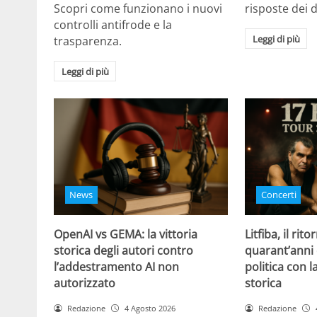
Scopri come funzionano i nuovi
risposte dei d
controlli antifrode e la
Leggi di più
trasparenza.
Leggi di più
News
Concerti
OpenAI vs GEMA: la vittoria
Litfiba, il rito
storica degli autori contro
quarant’anni 
l’addestramento AI non
politica con 
autorizzato
storica
Redazione
4 Agosto 2026
Redazione