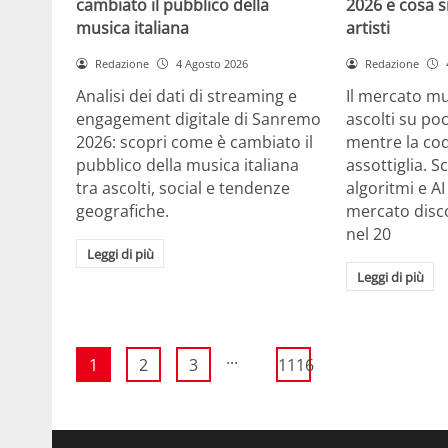
cambiato il pubblico della
2026 e cosa si
musica italiana
artisti
Redazione
4 Agosto 2026
Redazione
Analisi dei dati di streaming e
Il mercato m
engagement digitale di Sanremo
ascolti su po
2026: scopri come è cambiato il
mentre la cod
pubblico della musica italiana
assottiglia. 
tra ascolti, social e tendenze
algoritmi e A
geografiche.
mercato disco
nel 20
Leggi di più
Leggi di più
...
1
2
3
1116