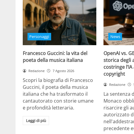
Personaggi
News
Francesco Guccini: la vita del
OpenAI vs. GE
poeta della musica italiana
storica degli 
costringe l’IA
Redazione
7 Agosto 2026
copyright
Scopri la biografia di Francesco
Redazione
Guccini, il poeta della musica
italiana che ha trasformato il
La sentenza d
cantautorato con storie umane
Monaco obbli
e profondità letteraria.
risarcire gli 
autorizzato d
Leggi di più
nell'addestra
precedente e