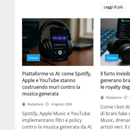
Leggi di più
News
News
Piattaforme vs AI: come Spotify,
Il furto invisi
Apple e YouTube stanno
generano bra
costruendo muri contro la
le royalty degl
musica generata
Redazione
Redazione
4 Agosto 2026
Come i bot AI
Spotify, Apple Music e YouTube
di brani fake 
implementano filtri e policy
Music, drenan
contro la musica generata da AI.
artisti veri. I