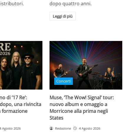
istributori.
dopo quattro anni.
Leggi di più
Concerti
rno di ’17 Re’:
Muse, ‘The Wow! Signal’ tour:
dopo, una rivincita
nuovo album e omaggio a
la formazione
Morricone alla prima negli
States
4 Agosto 2026
Redazione
4 Agosto 2026