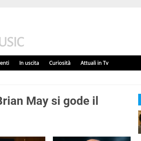
enti
In uscita
Curiosità
Attuali in Tv
Brian May si gode il