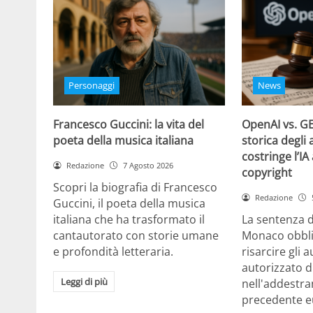
Personaggi
News
Francesco Guccini: la vita del
OpenAI vs. GE
poeta della musica italiana
storica degli 
costringe l’IA
Redazione
7 Agosto 2026
copyright
Scopri la biografia di Francesco
Redazione
Guccini, il poeta della musica
italiana che ha trasformato il
La sentenza d
cantautorato con storie umane
Monaco obbli
e profondità letteraria.
risarcire gli 
autorizzato d
Leggi di più
nell'addestra
precedente e