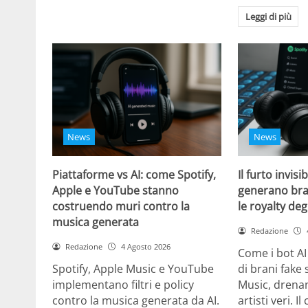
Leggi di più
News
News
Piattaforme vs AI: come Spotify,
Il furto invisi
Apple e YouTube stanno
generano bra
costruendo muri contro la
le royalty degl
musica generata
Redazione
Redazione
4 Agosto 2026
Come i bot AI
Spotify, Apple Music e YouTube
di brani fake 
implementano filtri e policy
Music, drenan
contro la musica generata da AI.
artisti veri. I