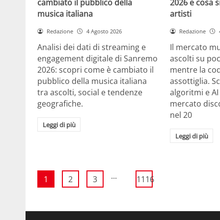
cambiato il pubblico della
2026 e cosa si
musica italiana
artisti
Redazione
4 Agosto 2026
Redazione
Analisi dei dati di streaming e
Il mercato m
engagement digitale di Sanremo
ascolti su po
2026: scopri come è cambiato il
mentre la cod
pubblico della musica italiana
assottiglia. 
tra ascolti, social e tendenze
algoritmi e A
geografiche.
mercato disco
nel 20
Leggi di più
Leggi di più
...
1
2
3
1116