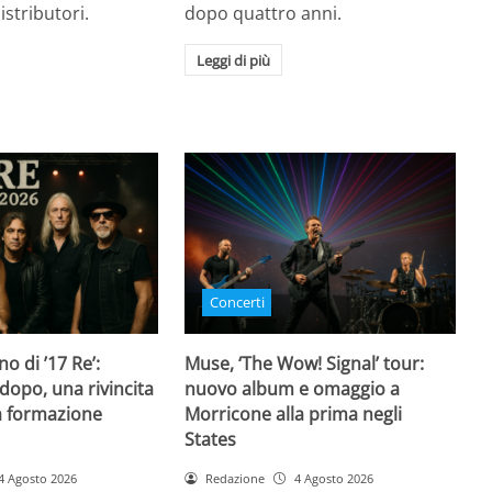
istributori.
dopo quattro anni.
Leggi di più
Concerti
rno di ’17 Re’:
Muse, ‘The Wow! Signal’ tour:
dopo, una rivincita
nuovo album e omaggio a
la formazione
Morricone alla prima negli
States
4 Agosto 2026
Redazione
4 Agosto 2026