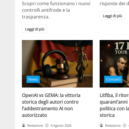
Scopri come funzionano i nuovi
risposte dei d
controlli antifrode e la
Leggi di più
trasparenza.
Leggi di più
News
Concerti
OpenAI vs GEMA: la vittoria
Litfiba, il rito
storica degli autori contro
quarant’anni 
l’addestramento AI non
politica con 
autorizzato
storica
Redazione
4 Agosto 2026
Redazione