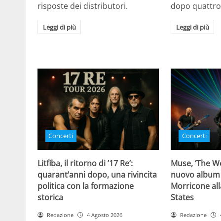
risposte dei distributori.
dopo quattro
Leggi di più
Leggi di più
Concerti
Concerti
Litfiba, il ritorno di ’17 Re’:
Muse, ‘The Wo
quarant’anni dopo, una rivincita
nuovo album
politica con la formazione
Morricone all
storica
States
Redazione
4 Agosto 2026
Redazione