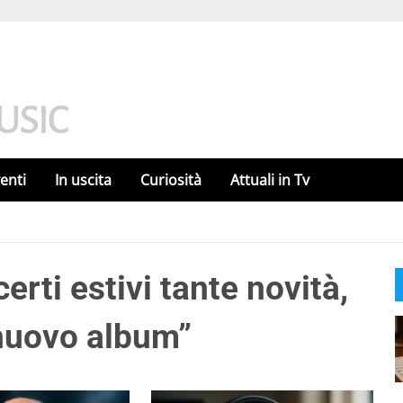
enti
In uscita
Curiosità
Attuali in Tv
rti estivi tante novità,
nuovo album”