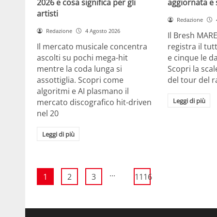
2026 e cosa significa per gli
aggiornata e 
artisti
Redazione
Redazione
4 Agosto 2026
Il Bresh MA
Il mercato musicale concentra
registra il tu
ascolti su pochi mega-hit
e cinque le d
mentre la coda lunga si
Scopri la scal
assottiglia. Scopri come
del tour del 
algoritmi e AI plasmano il
Leggi di più
mercato discografico hit-driven
nel 20
Leggi di più
...
1
2
3
1116