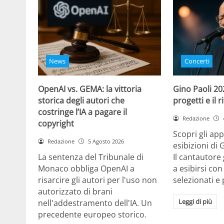
News
Concerti
OpenAI vs. GEMA: la vittoria
Gino Paoli 20
storica degli autori che
progetti e il 
costringe l’IA a pagare il
Redazione
copyright
Scopri gli ap
Redazione
5 Agosto 2026
esibizioni di 
La sentenza del Tribunale di
Il cantautor
Monaco obbliga OpenAI a
a esibirsi con
risarcire gli autori per l'uso non
selezionati e 
autorizzato di brani
Leggi di più
nell'addestramento dell'IA. Un
precedente europeo storico.