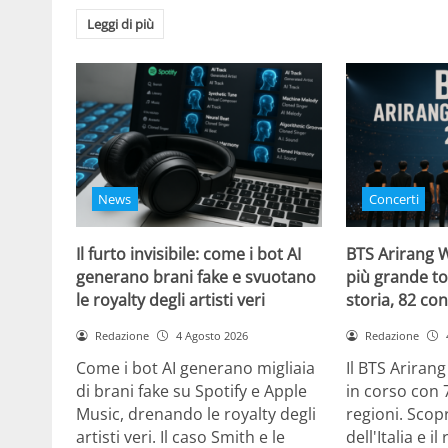
Leggi di più
News
Concerti
Il furto invisibile: come i bot AI
BTS Arirang W
generano brani fake e svuotano
più grande to
le royalty degli artisti veri
storia, 82 con
Redazione
4 Agosto 2026
Redazione
Come i bot AI generano migliaia
Il BTS Ariran
di brani fake su Spotify e Apple
in corso con 
Music, drenando le royalty degli
regioni. Scopr
artisti veri. Il caso Smith e le
dell'Italia e i