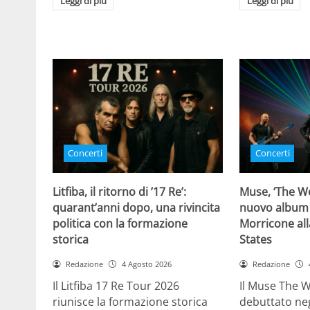
Leggi di più
Leggi di più
Concerti
Concerti
Litfiba, il ritorno di ’17 Re’:
Muse, ‘The Wo
quarant’anni dopo, una rivincita
nuovo album
politica con la formazione
Morricone all
storica
States
Redazione
4 Agosto 2026
Redazione
Il Litfiba 17 Re Tour 2026
Il Muse The 
riunisce la formazione storica
debuttato negl