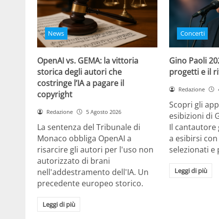
News
Concerti
OpenAI vs. GEMA: la vittoria
Gino Paoli 20
storica degli autori che
progetti e il 
costringe l’IA a pagare il
Redazione
copyright
Scopri gli ap
Redazione
5 Agosto 2026
esibizioni di 
La sentenza del Tribunale di
Il cantautor
Monaco obbliga OpenAI a
a esibirsi con
risarcire gli autori per l'uso non
selezionati e 
autorizzato di brani
Leggi di più
nell'addestramento dell'IA. Un
precedente europeo storico.
Leggi di più