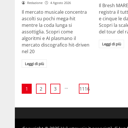
Redazione
4 Agosto 2026
Il Bresh MA
Il mercato musicale concentra
registra il tu
ascolti su pochi mega-hit
e cinque le d
mentre la coda lunga si
Scopri la scal
assottiglia. Scopri come
del tour del 
algoritmi e AI plasmano il
Leggi di più
mercato discografico hit-driven
nel 20
Leggi di più
...
1
2
3
1116