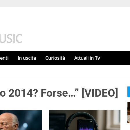
enti
In uscita
Curiosità
Attuali in Tv
o 2014? Forse…” [VIDEO]