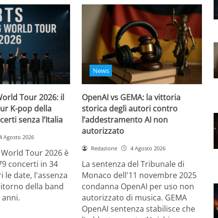
News
orld Tour 2026: il
OpenAI vs GEMA: la vittoria
ur K-pop della
storica degli autori contro
certi senza l’Italia
l’addestramento AI non
autorizzato
4 Agosto 2026
Redazione
4 Agosto 2026
g World Tour 2026 è
79 concerti in 34
La sentenza del Tribunale di
i le date, l'assenza
Monaco dell'11 novembre 2025
l ritorno della band
condanna OpenAI per uso non
 anni.
autorizzato di musica. GEMA
OpenAI sentenza stabilisce che