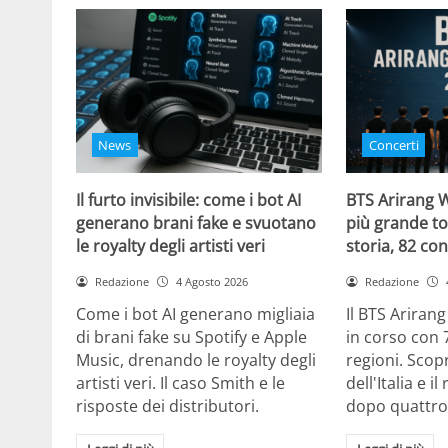
News
Concerti
Il furto invisibile: come i bot AI
BTS Arirang W
generano brani fake e svuotano
più grande to
le royalty degli artisti veri
storia, 82 con
Redazione
4 Agosto 2026
Redazione
Come i bot AI generano migliaia
Il BTS Ariran
di brani fake su Spotify e Apple
in corso con 
Music, drenando le royalty degli
regioni. Scopr
artisti veri. Il caso Smith e le
dell'Italia e i
risposte dei distributori.
dopo quattro