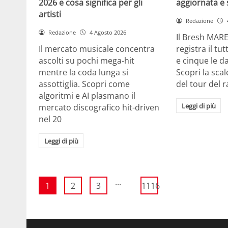
2026 e cosa significa per gli
aggiornata e 
artisti
Redazione
Redazione
4 Agosto 2026
Il Bresh MA
Il mercato musicale concentra
registra il tu
ascolti su pochi mega-hit
e cinque le d
mentre la coda lunga si
Scopri la scal
assottiglia. Scopri come
del tour del 
algoritmi e AI plasmano il
Leggi di più
mercato discografico hit-driven
nel 20
Leggi di più
...
1
2
3
1116