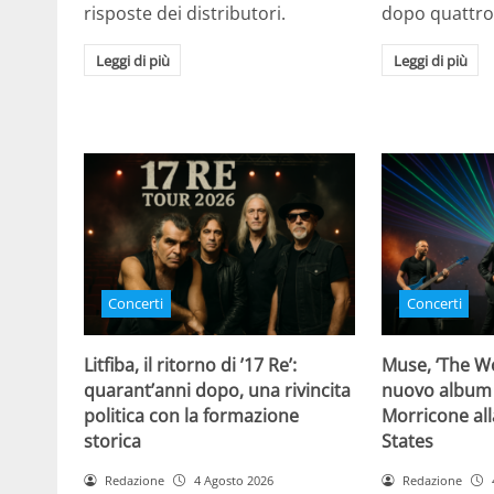
risposte dei distributori.
dopo quattro
Leggi di più
Leggi di più
Concerti
Concerti
Litfiba, il ritorno di ’17 Re’:
Muse, ‘The Wo
quarant’anni dopo, una rivincita
nuovo album
politica con la formazione
Morricone all
storica
States
Redazione
4 Agosto 2026
Redazione