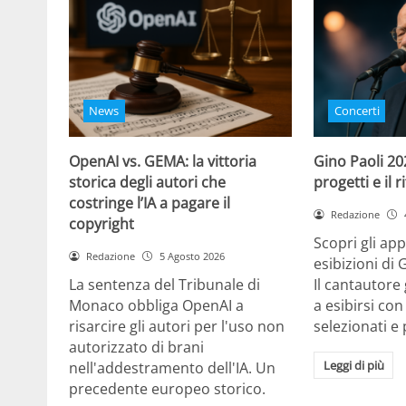
News
Concerti
OpenAI vs. GEMA: la vittoria
Gino Paoli 20
storica degli autori che
progetti e il 
costringe l’IA a pagare il
Redazione
copyright
Scopri gli ap
Redazione
5 Agosto 2026
esibizioni di 
La sentenza del Tribunale di
Il cantautor
Monaco obbliga OpenAI a
a esibirsi con
risarcire gli autori per l'uso non
selezionati e 
autorizzato di brani
Leggi di più
nell'addestramento dell'IA. Un
precedente europeo storico.