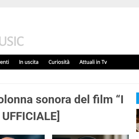
enti
In uscita
Curiosità
Attuali in Tv
colonna sonora del film “I
O UFFICIALE]