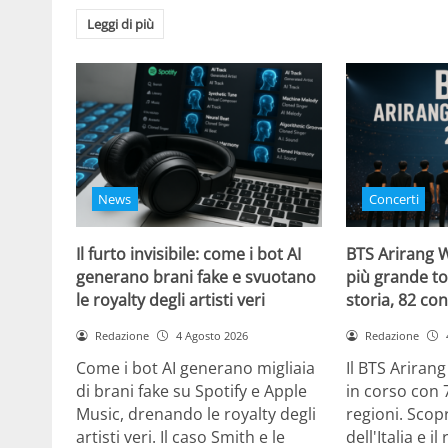
Leggi di più
News
Concerti
Il furto invisibile: come i bot AI
BTS Arirang W
generano brani fake e svuotano
più grande to
le royalty degli artisti veri
storia, 82 con
Redazione
4 Agosto 2026
Redazione
Come i bot AI generano migliaia
Il BTS Ariran
di brani fake su Spotify e Apple
in corso con 
Music, drenando le royalty degli
regioni. Scopr
artisti veri. Il caso Smith e le
dell'Italia e i