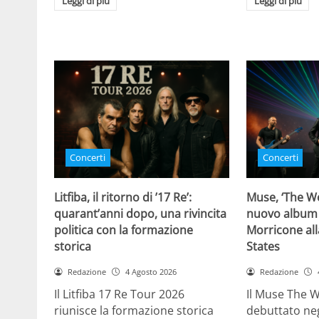
Leggi di più
Leggi di più
Concerti
Concerti
Litfiba, il ritorno di ’17 Re’:
Muse, ‘The Wo
quarant’anni dopo, una rivincita
nuovo album
politica con la formazione
Morricone all
storica
States
Redazione
4 Agosto 2026
Redazione
Il Litfiba 17 Re Tour 2026
Il Muse The 
riunisce la formazione storica
debuttato negl