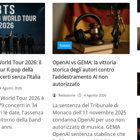
News
orld Tour 2026: il
OpenAI vs GEMA: la vittoria
ur K-pop della
storica degli autori contro
certi senza l’Italia
l’addestramento AI non
autorizzato
4 Agosto 2026
Redazione
4 Agosto 2026
g World Tour 2026 è
79 concerti in 34
La sentenza del Tribunale di
i le date, l'assenza
Monaco dell'11 novembre 2025
l ritorno della band
condanna OpenAI per uso non
 anni.
autorizzato di musica. GEMA
OpenAI sentenza stabilisce che