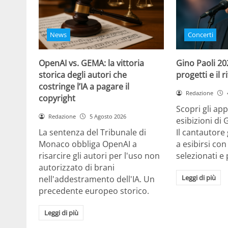
News
Concerti
OpenAI vs. GEMA: la vittoria
Gino Paoli 20
storica degli autori che
progetti e il 
costringe l’IA a pagare il
Redazione
copyright
Scopri gli ap
Redazione
5 Agosto 2026
esibizioni di 
La sentenza del Tribunale di
Il cantautor
Monaco obbliga OpenAI a
a esibirsi con
risarcire gli autori per l'uso non
selezionati e 
autorizzato di brani
Leggi di più
nell'addestramento dell'IA. Un
precedente europeo storico.
Leggi di più