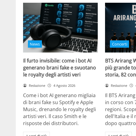
News
Concerti
Il furto invisibile: come i bot AI
BTS Arirang W
generano brani fake e svuotano
più grande to
le royalty degli artisti veri
storia, 82 con
Redazione
4 Agosto 2026
Redazione
Come i bot AI generano migliaia
Il BTS Ariran
di brani fake su Spotify e Apple
in corso con 
Music, drenando le royalty degli
regioni. Scopr
artisti veri. Il caso Smith e le
dell'Italia e i
risposte dei distributori.
dopo quattro