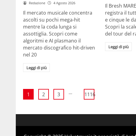
Redazione
4 Agosto 2026
Il Bresh MA
Il mercato musicale concentra
registra il tu
ascolti su pochi mega-hit
e cinque le d
mentre la coda lunga si
Scopri la scal
assottiglia. Scopri come
del tour del 
algoritmi e AI plasmano il
Leggi di più
mercato discografico hit-driven
nel 20
Leggi di più
...
1
2
3
1116