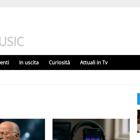
enti
In uscita
Curiosità
Attuali in Tv