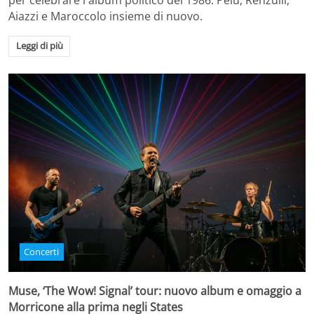
per celebrare l'album politico del 1986. Pelù, Renzulli,
Aiazzi e Maroccolo insieme di nuovo.
Leggi di più
Concerti
Muse, ‘The Wow! Signal’ tour: nuovo album e omaggio a
Morricone alla prima negli States