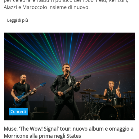
per celebrare l'album politico del 1986. Pelù, Renzulli,
Aiazzi e Maroccolo insieme di nuovo.
Leggi di più
Concerti
Muse, ‘The Wow! Signal’ tour: nuovo album e omaggio a
Morricone alla prima negli States