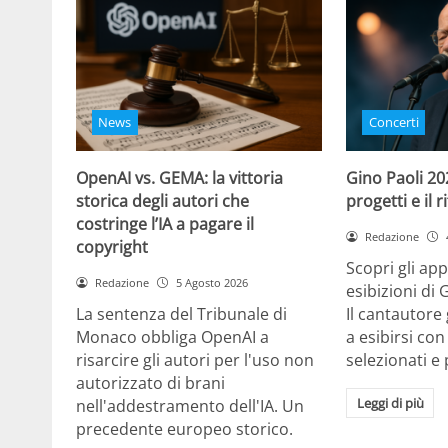
News
Concerti
OpenAI vs. GEMA: la vittoria
Gino Paoli 20
storica degli autori che
progetti e il 
costringe l’IA a pagare il
Redazione
copyright
Scopri gli ap
Redazione
5 Agosto 2026
esibizioni di 
La sentenza del Tribunale di
Il cantautor
Monaco obbliga OpenAI a
a esibirsi con
risarcire gli autori per l'uso non
selezionati e 
autorizzato di brani
Leggi di più
nell'addestramento dell'IA. Un
precedente europeo storico.