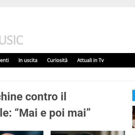
enti
In uscita
Curiosità
Attuali in Tv
ine contro il
e: “Mai e poi mai”