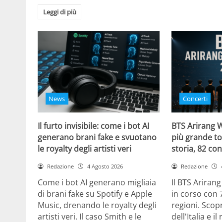
Leggi di più
News
Concerti
Il furto invisibile: come i bot AI
BTS Arirang W
generano brani fake e svuotano
più grande to
le royalty degli artisti veri
storia, 82 con
Redazione
4 Agosto 2026
Redazione
Come i bot AI generano migliaia
Il BTS Ariran
di brani fake su Spotify e Apple
in corso con 
Music, drenando le royalty degli
regioni. Scopr
artisti veri. Il caso Smith e le
dell'Italia e i