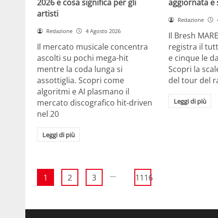
2026 e cosa significa per gli
aggiornata e 
artisti
Redazione
Redazione
4 Agosto 2026
Il Bresh MA
Il mercato musicale concentra
registra il tu
ascolti su pochi mega-hit
e cinque le d
mentre la coda lunga si
Scopri la scal
assottiglia. Scopri come
del tour del 
algoritmi e AI plasmano il
Leggi di più
mercato discografico hit-driven
nel 20
Leggi di più
...
1
2
3
1116