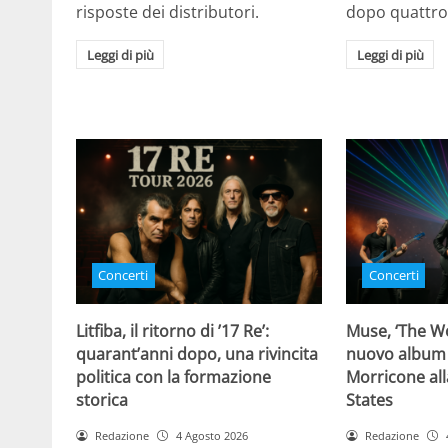
risposte dei distributori.
dopo quattro
Leggi di più
Leggi di più
Concerti
Concerti
Litfiba, il ritorno di ’17 Re’:
Muse, ‘The Wo
quarant’anni dopo, una rivincita
nuovo album
politica con la formazione
Morricone all
storica
States
Redazione
4 Agosto 2026
Redazione