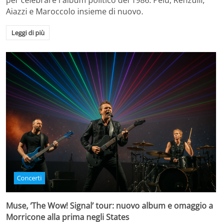
per celebrare l'album politico del 1986. Pelù, Renzulli,
Aiazzi e Maroccolo insieme di nuovo.
Leggi di più
Concerti
Muse, ‘The Wow! Signal’ tour: nuovo album e omaggio a
Morricone alla prima negli States