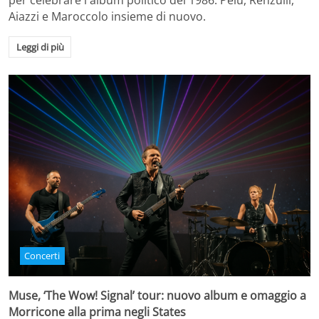
per celebrare l'album politico del 1986. Pelù, Renzulli,
Aiazzi e Maroccolo insieme di nuovo.
Leggi di più
Concerti
Muse, ‘The Wow! Signal’ tour: nuovo album e omaggio a
Morricone alla prima negli States